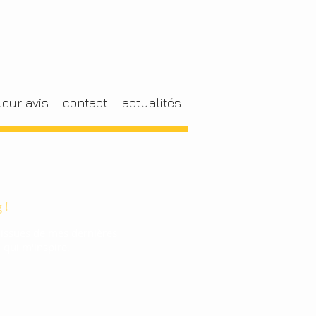
leur avis
contact
actualités
 !
 issues de mes dernières
u qui m'inspire.