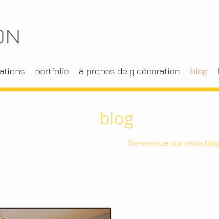
ON
ations
portfolio
à propos de g décoration
blog
blog
Bienvenue sur mon blog
Vous y trouverez des idées
réalisations, ainsi que l'act
Petite chambre à coucher