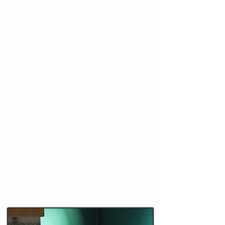
Les petites surfaces nous forcent à
puiser dans nos ressources créatives.
Voici quelques astuces pour optimiser
votre agencement et gagner en confort
de vie
Le problème qui se pose, dans le coin
cuisine de ce petit studio de 15m², est le
peu d'espace disponible pour le plan de
travail.
L'idée est de prolonger le plan pour en
faire une table, sans pour autant
bloquer le passage vers l'entrée.
L'idée retenue est une tablette relevable:
. En position descendue lorsqu'elle n'est
pas utilisée.
Le(s) tabouret(s) de bar sont repliables
et pliés.