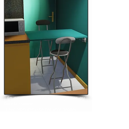
. En position relevée pour déjeuner ou
faire la cuisine.
Le(s) tabouret(s) de bar sont dépliés.
La tablette a été fabriquée sur mesure,
en médium, peinte à la couleur du mur