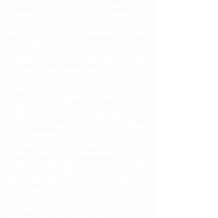
couleurs, des matières pour les
revêtements des sols et murs, de
l'agencement de la pièce, des meubles,
des luminaires, des rideaux, et des
accessoires.
Nous trouvons donc, ensemble, les
solutions les mieux adaptées à vos
besoins et votre style de vie.
Tarifs :
Visite conseil à domicile d'environ 1h30 :
100€*
*Intervention dans un rayon de 30 km
autour de Bollwiller. Au-delà, 1€/km
supplémentaire.
Je vous envoie, dans les 10 jours, un
compte-rendu du rendez-vous, par mail
ou par courrier, reprenant les différentes
solutions et propositions abordées lors
de notre entretien (couleur, matières,
inspiration, etc...
En option :
Exemple pour une pièce jusqu'à 20 m² :