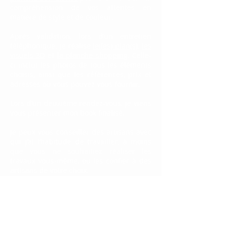
compréhension de vos attentes en
matière de style et de couleur.
Après validation, lors d’un entretien
téléphonique, je réalise
le(les) plan(s)
,
les
visuels 3D
et
la planche shopping
. Celle-
ci inclut les photos de tous les éléments
choisis, ainsi que les références, prix et
adresses où vous pouvez vous fournir.
Lors d’un deuxième rendez-vous, je viens
vous présenter mon book finalisé.
Je peux vous conseiller des artisans avec
qui j’ai l’habitude de travailler, à moins
que vous ne souhaitiez réaliser les
travaux vous-même, ou les confier à des
artisans de votre choix.
Tarifs :
Forfait book déco complet (une pièce et
une fonction) :
Pièce < 20m² : 290 €