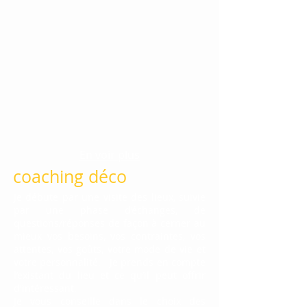
En voir plus
coaching déco
Je débute par une visite des lieux, suivie
par une phase d’échanges, de
questions/réponses de façon à cerner au
mieux vos besoins, vos contraintes, vos
attentes, vos goûts, votre mode de vie et
votre personnalité. Je prends en compte
l’existant du lieu et ce qu’il peut offrir
d'intéressant.
Je vous conseille dans le choix des