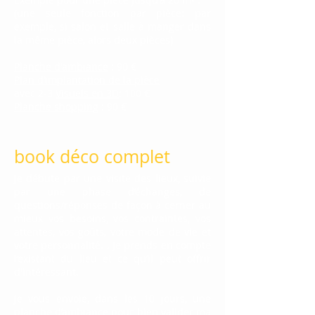
(une seule fonction par pièce: par
exemple, si salon et salle à manger dans
la même pièce, alors deux pièces)
Planche d'ambiance
: 90 €
Plan d’implantation de la pièce
avec 2-3
Visuels en 3D
: 100 €
Planche shopping
: 90 €
book déco complet
Je débute par une visite des lieux, suivie
par une phase d’échanges, de
questions/réponses de façon à cerner au
mieux vos besoins, vos contraintes, vos
attentes, vos goûts, votre mode de vie et
votre personnalité. . Je prends en compte
l’existant du lieu et ce qu’il peut offrir
d'intéressant.
Je vous envoie, dans les 10 jours, une
planche d’ambiance
pour bien valider ma